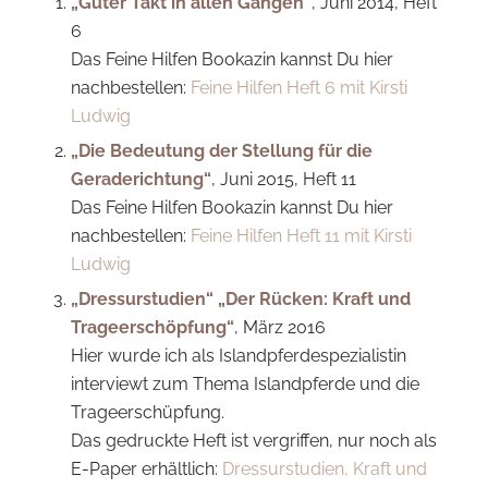
„Guter Takt in allen Gängen“
, Juni 2014, Heft
6
Das Feine Hilfen Bookazin kannst Du hier
nachbestellen:
Feine Hilfen Heft 6 mit Kirsti
Ludwig
„Die Bedeutung der Stellung für die
Geraderichtung
“
, Juni 2015, Heft 11
Das Feine Hilfen Bookazin kannst Du hier
nachbestellen:
Feine Hilfen Heft 11 mit Kirsti
Ludwig
„Dressurstudien
“
„Der Rücken: Kraft und
Trageersch
ö
pfung
“
, März 2016
Hier wurde ich als Islandpferdespezialistin
interviewt zum Thema Islandpferde und die
Trageerschüpfung.
Das gedruckte Heft ist vergriffen, nur noch als
E-Paper erhältlich:
Dressurstudien, Kraft und