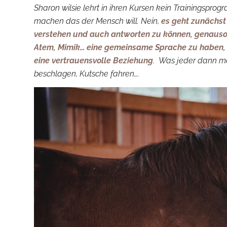
Sharon wilsie lehrt in ihren Kursen kein Trainingspr
machen das der Mensch will. Nein,
es geht zunächst
verstehen und auch antworten zu können, genauso 
Atem, Mimik… eine gemeinsame Sprache zu haben, v
eine vertrauensvolle Beziehung
. Was jeder dann mach
beschlagen, Kutsche fahren….